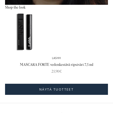
Shop the look
Siirry kohteeseen 1
LASHH
MASCARA FORTE vedenkestävä ripsiväri 7,5 ml
Alennushinta
25,90€
NÄYTÄ TUOTTEET