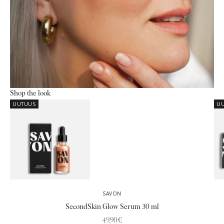
Shop the look
UUTUUS
U
Siirry kohteeseen 1
Siirry kohteeseen 2
SAVON
SecondSkin Glow Serum 30 ml
Alennushinta
49,90€