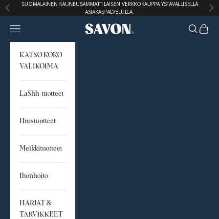
Siirry sisältöön
SUOMALAINEN KAUNEUSAMMATTILAISEN VERKKOKAUPPA YSTÄVÄLLISELLÄ
Edellinen
Seu
ASIAKASPALVELULLA.
Avaa navigointivalikko
Avaa hak
Avaa o
STUDIO SAVON
KATSO KOKO
VALIKOIMA
LaShh-tuotteet
Hiustuotteet
Meikkituotteet
Ihonhoito
HARJAT &
TARVIKKEET