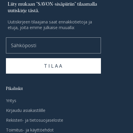
Liity mukaan ”SAVON-sisäpiiriin” tilaamalla
uutiskirje tästä.
Uutiskirjeen tilaajana saat ennakkotietoja ja
etuja, joita emme julkaise muualla:
Sähköposti
TILAA
Pikalinkit
Yritys
Kirjaudu asiakastilille
Rekisteri- ja tietosuojaseloste
Toimitus- ja käyttöehdot