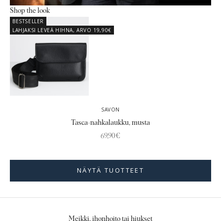
Shop the look
BESTSELLER
LAHJAKSI LEVEÄ HIHNA, ARVO 19,90€
SAVON
Tasca-nahkalaukku, musta
Alennushinta
69,90€
Siirry kohteeseen 1
NÄYTÄ TUOTTEET
Meikki, ihonhoito tai hiukset