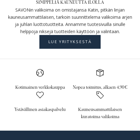
SIMPPELIÄ KAUNEUTTA ILOLLA
SAVONin valikoima on omistajansa Katin, pitkän linjan
kauneusammattilaisen, tarkoin suunnittelema valikoima arjen
ja juhlan luottotuotteita. Annamme tuotesivuilla sinulle
helppoja niksejä tuotteiden käyttöön ja valintaan.
LUE YRITYKSESTÄ
Kotimainen verkkokauppa
Nopea toimitus, alkaen 4,90€
Ystävällinen asiakaspalvelu
Kauneusammattilaisen
kuratoima valikoima