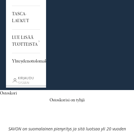
TASCA-
LAUKUT
LUE LISÄÄ
TUOTTEISTA
Yhteydenottolomake
KIRJAUDU
SISÄÄN
Ostoskori
Ostoskorisi on tyhjä
Yritys
SAVON – luksusta arkeen
SAVON on suomalainen pienyritys ja sitä luotsaa yli 20 vuoden