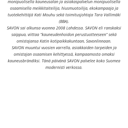
monipuolisella kauneusalan ja asiakaspalvelun monipuolisella
osaamisella meikkitaiteilija, hiusmuotoilija, ekokampaaja ja
tuotekehittäjä Kati Mouhu sekä toimitusjohtaja Tara Vallimäki
(BBA).
SAVON sai alkunsa vuonna 2008 Lahdessa. SAVON eli ranskaksi
saippua, viittaa ”kauneudenhoidon perustuotteeseen” sekä
omistajansa Katin kotipaikkakuntaan, Savonlinnaan.
SAVON muuntui vuosien varrella, asiakkaiden tarpeiden ja
omistajan osaamisen kehittyessä, kampaamosta omaksi
kauneusbrändiksi. Tänä päivänä SAVON palvelee koko Suomea
modernisti verkossa.