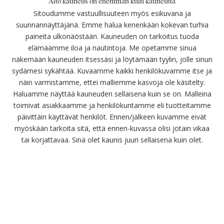
Aito kauneus on enemmän kuin kauneutta
Sitoudumme vastuullisuuteen myös esikuvana ja
suunnannäyttäjänä. Emme halua kenenkään kokevan turhia
paineita ulkonäöstään. Kauneuden on tarkoitus tuoda
elämäämme iloa ja nautintoja. Me opetamme sinua
näkemään kauneuden itsessäsi ja löytämään tyylin, jolle sinun
sydämesi sykähtää. Kuvaamme kaikki henkilökuvamme itse ja
näin varmistamme, ettei malliemme kasvoja ole käsitelty.
Haluamme näyttää kauneuden sellaisena kuin se on. Malleina
toimivat asiakkaamme ja henkilökuntamme eli tuotteitamme
päivittäin käyttävät henkilöt. Ennen/jälkeen kuvamme eivät
myöskään tarkoita sitä, että ennen-kuvassa olisi jotain vikaa
tai korjattavaa. Sinä olet kaunis juuri sellaisena kuin olet.