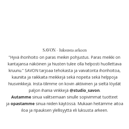
SAVON – luksusta arkeen
”Hyvä ihonhoito on paras meikin pohjustus. Paras meikki on
kantajansa näköinen ja hiusten tulee olla helposti huollettava
kruunu.” SAVON tarjoaa tehokasta ja vaivatonta ihonhoitoa,
kauniita ja raikkaita meikkejä sekä nopeita sekä helppoja
hiusvinkkejä. Insta-tilimme on kovin aktiivinen ja sieltä löydät
paljon ihania vinkkejä
@studio_savon
.
Autamme
sinua valitsemaan sinulle sopivimmat tuotteet
ja
opastamme
sinua niiden käytössä. Mukaan heitämme aitoa
iloa ja ripauksen ylellisyyttä eli luksusta arkeen.