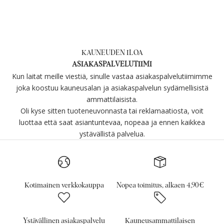
KAUNEUDEN ILOA
ASIAKASPALVELUTIIMI
Kun laitat meille viestiä, sinulle vastaa asiakaspalvelutiimimme
joka koostuu kauneusalan ja asiakaspalvelun sydämellisistä
ammattilaisista.
Oli kyse sitten tuoteneuvonnasta tai reklamaatiosta, voit
luottaa että saat asiantuntevaa, nopeaa ja ennen kaikkea
ystävällistä palvelua.
Kotimainen verkkokauppa
Nopea toimitus, alkaen 4,90€
Ystävällinen asiakaspalvelu
Kauneusammattilaisen