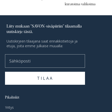
kuratoima valikoima
Liity mukaan ”SAVON-sisäpiiriin” tilaamalla
uutiskirje tästä.
Uutiskirjeen tilaajana saat ennakkotietoja ja
etuja, joita emme julkaise muualla:
Sähköposti
TILAA
Pikalinkit
Yritys