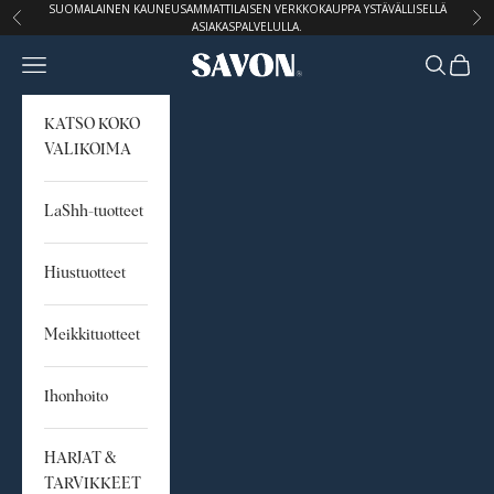
Siirry sisältöön
SUOMALAINEN KAUNEUSAMMATTILAISEN VERKKOKAUPPA YSTÄVÄLLISELLÄ
Edellinen
Seu
ASIAKASPALVELULLA.
Avaa navigointivalikko
Avaa hak
Avaa o
STUDIO SAVON
KATSO KOKO
VALIKOIMA
LaShh-tuotteet
Hiustuotteet
Meikkituotteet
Ihonhoito
HARJAT &
TARVIKKEET