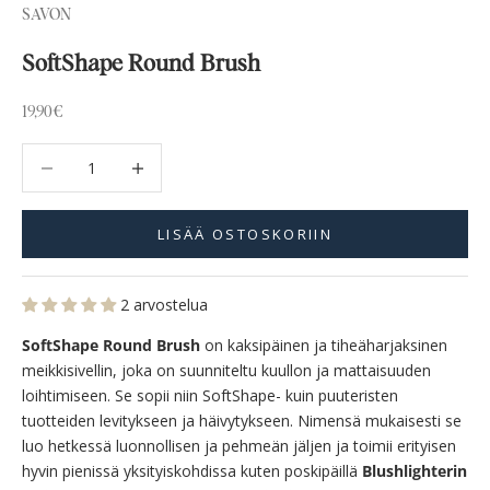
SAVON
SoftShape Round Brush
Alennushinta
19,90€
Vähennä määrää
Vähennä määrää
LISÄÄ OSTOSKORIIN
2 arvostelua
SoftShape Round Brush
on kaksipäinen ja tiheäharjaksinen
meikkisivellin, joka on suunniteltu kuullon ja mattaisuuden
loihtimiseen. Se sopii niin SoftShape- kuin puuteristen
tuotteiden levitykseen ja häivytykseen. Nimensä mukaisesti se
luo hetkessä luonnollisen ja pehmeän jäljen ja toimii erityisen
hyvin pienissä yksityiskohdissa kuten poskipäillä
Blushlighterin