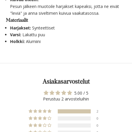
Pesun jälkeen muotoile harjakset kapeaksi, jotta ne eivät
"leviä" ja anna siveltimen kuivua vaakatasossa.
Materiaalit
Harjakset:
Synteettiset
Varsi:
Lakattu puu
Holkki:
Alumiini
Asiakasarvostelut
5.00 / 5
Perustuu 2 arvosteluihin
2
0
0