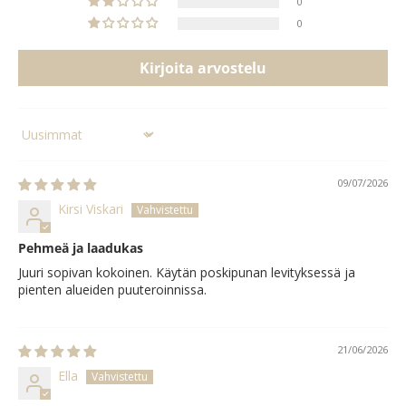
0
0
Kirjoita arvostelu
Sort by
09/07/2026
Kirsi Viskari
Pehmeä ja laadukas
Juuri sopivan kokoinen. Käytän poskipunan levityksessä ja
pienten alueiden puuteroinnissa.
21/06/2026
Ella