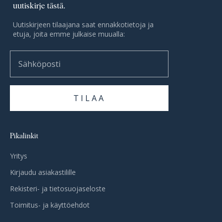
uutiskirje tästä.
Uutiskirjeen tilaajana saat ennakkotietoja ja
etuja, joita emme julkaise muualla:
Sähköposti
TILAA
Pikalinkit
Yritys
Kirjaudu asiakastilille
Rekisteri- ja tietosuojaseloste
Toimitus- ja käyttöehdot