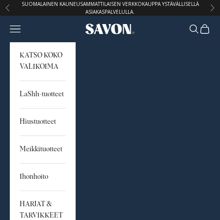
Siirry sisältöön
SUOMALAINEN KAUNEUSAMMATTILAISEN VERKKOKAUPPA YSTÄVÄLLISELLÄ
Edellinen
Seu
ASIAKASPALVELULLA.
Avaa navigointivalikko
Avaa hak
Avaa o
STUDIO SAVON
KATSO KOKO
VALIKOIMA
LaShh-tuotteet
Hiustuotteet
Meikkituotteet
Ihonhoito
HARJAT &
TARVIKKEET