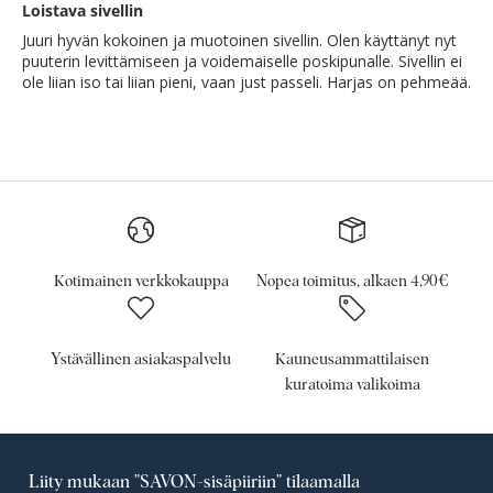
Loistava sivellin
Juuri hyvän kokoinen ja muotoinen sivellin. Olen käyttänyt nyt
puuterin levittämiseen ja voidemaiselle poskipunalle. Sivellin ei
ole liian iso tai liian pieni, vaan just passeli. Harjas on pehmeää.
Kotimainen verkkokauppa
Nopea toimitus, alkaen 4,90€
Ystävällinen asiakaspalvelu
Kauneusammattilaisen
kuratoima valikoima
Liity mukaan ”SAVON-sisäpiiriin” tilaamalla