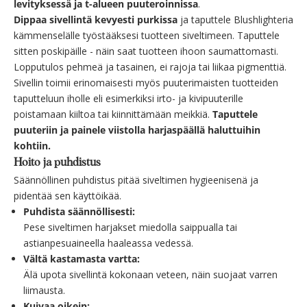
levityksessä ja t-alueen puuteroinnissa
.
Dippaa sivellintä kevyesti purkissa
ja taputtele Blushlighteria
kämmenselälle työstääksesi tuotteen siveltimeen. Taputtele
sitten poskipäille - näin saat tuotteen ihoon saumattomasti.
Lopputulos pehmeä ja tasainen, ei rajoja tai liikaa pigmenttiä.
Sivellin toimii erinomaisesti myös puuterimaisten tuotteiden
taputteluun iholle eli esimerkiksi irto- ja kivipuuterille
poistamaan kiiltoa tai kiinnittämään meikkiä.
Taputtele
puuteriin ja painele viistolla harjaspäällä haluttuihin
kohtiin.
Hoito ja puhdistus
Säännöllinen puhdistus pitää siveltimen hygieenisenä ja
pidentää sen käyttöikää.
Puhdista säännöllisesti:
Pese siveltimen harjakset miedolla saippualla tai
astianpesuaineella haaleassa vedessä.
Vältä kastamasta vartta:
Älä upota sivellintä kokonaan veteen, näin suojaat varren
liimausta.
Kuivaa oikein: