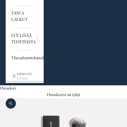
TASCA-
LAUKUT
LUE LISÄÄ
TUOTTEISTA
Yhteydenottolomake
KIRJAUDU
SISÄÄN
Ostoskori
Ostoskorisi on tyhjä
Lähennä