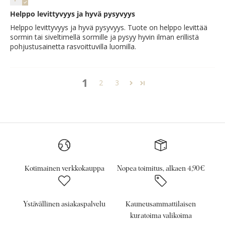
Helppo levittyvyys ja hyvä pysyvyys
Helppo levittyvyys ja hyvä pysyvyys. Tuote on helppo levittää
sormin tai siveltimellä sormille ja pysyy hyvin ilman erillistä
pohjustusainetta rasvoittuvilla luomilla.
1
2
3
Kotimainen verkkokauppa
Nopea toimitus, alkaen 4,90€
Ystävällinen asiakaspalvelu
Kauneusammattilaisen
kuratoima valikoima