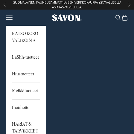
Siirry sisältöön
SUOMALAINEN KAUNEUSAMMATTILAISEN VERKKOKAUPPA YSTÄVÄLLISELLÄ
Edellinen
Seu
ASIAKASPALVELULLA.
Avaa navigointivalikko
Avaa hak
Avaa o
STUDIO SAVON
KATSO KOKO
VALIKOIMA
LaShh-tuotteet
Hiustuotteet
Meikkituotteet
Ihonhoito
HARJAT &
TARVIKKEET