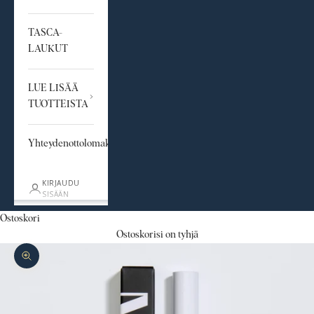
TASCA-
LAUKUT
LUE LISÄÄ
TUOTTEISTA
Yhteydenottolomake
KIRJAUDU
SISÄÄN
Ostoskori
Ostoskorisi on tyhjä
Lähennä