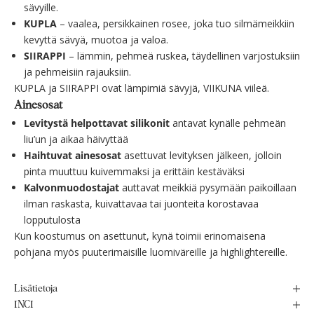
sävyille.
KUPLA
– vaalea, persikkainen rosee, joka tuo silmämeikkiin
kevyttä sävyä, muotoa ja valoa.
SIIRAPPI
– lämmin, pehmeä ruskea, täydellinen varjostuksiin
ja pehmeisiin rajauksiin.
KUPLA ja SIIRAPPI ovat lämpimiä sävyjä, VIIKUNA viileä.
Ainesosat
Levitystä helpottavat silikonit
antavat kynälle pehmeän
liu’un ja aikaa häivyttää
Haihtuvat ainesosat
asettuvat levityksen jälkeen, jolloin
pinta muuttuu kuivemmaksi ja erittäin kestäväksi
Kalvonmuodostajat
auttavat meikkiä pysymään paikoillaan
ilman raskasta, kuivattavaa tai juonteita korostavaa
lopputulosta
Kun koostumus on asettunut, kynä toimii erinomaisena
pohjana myös puuterimaisille luomiväreille ja highlightereille.
Lisätietoja
INCI