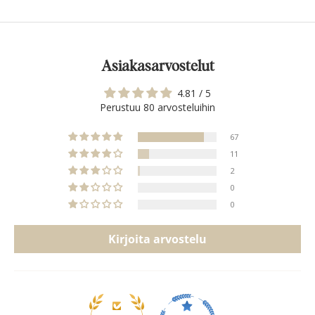
Asiakasarvostelut
4.81 / 5
Perustuu 80 arvosteluihin
67
11
2
0
0
Kirjoita arvostelu