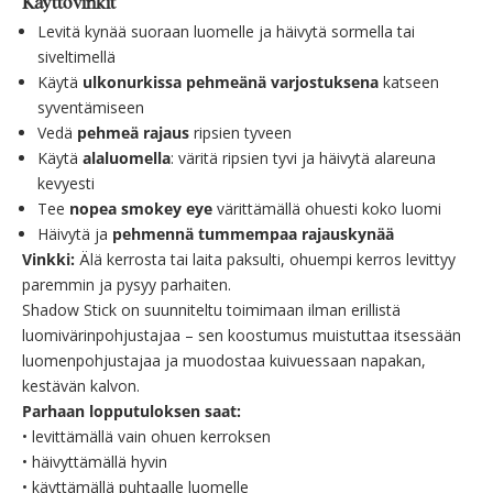
Käyttövinkit
Levitä kynää suoraan luomelle ja häivytä sormella tai
siveltimellä
Käytä
ulkonurkissa pehmeänä varjostuksena
katseen
syventämiseen
Vedä
pehmeä rajaus
ripsien tyveen
Käytä
alaluomella
: väritä ripsien tyvi ja häivytä alareuna
kevyesti
Tee
nopea smokey eye
värittämällä ohuesti koko luomi
Häivytä ja
pehmennä tummempaa rajauskynää
Vinkki:
Älä kerrosta tai laita paksulti, ohuempi kerros levittyy
paremmin ja pysyy parhaiten.
Shadow Stick on suunniteltu toimimaan
ilman erillistä
luomivärinpohjustajaa
– sen koostumus muistuttaa itsessään
luomenpohjustajaa ja muodostaa kuivuessaan napakan,
kestävän kalvon.
Parhaan lopputuloksen saat:
•
levittämällä vain
ohuen kerroksen
•
häivyttämällä hyvin
•
käyttämällä puhtaalle luomelle