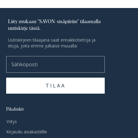
Liity mukaan ”SAVON-sisäpiiriin” tilaamalla
uutiskirje tästä.
Uutiskirjeen tilaajana saat ennakkotietoja ja
etuja, joita emme julkaise muualla:
Sähköposti
TILAA
Pikalinkit
Yritys
Kirjaudu asiakastilille