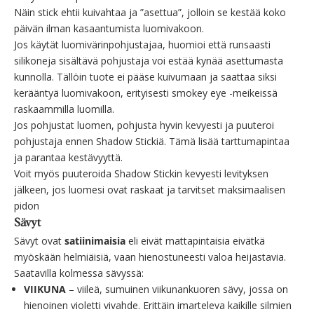
Näin stick ehtii kuivahtaa ja ”asettua”, jolloin se kestää koko
päivän ilman kasaantumista luomivakoon.
Jos käytät luomivärinpohjustajaa, huomioi että
runsaasti
silikoneja sisältävä pohjustaja
voi estää kynää asettumasta
kunnolla. Tällöin tuote ei pääse kuivumaan ja saattaa siksi
kerääntyä luomivakoon, erityisesti smokey eye -meikeissä
raskaammilla luomilla.
Jos pohjustat luomen,
pohjusta hyvin kevyesti ja puuteroi
pohjustaja ennen Shadow Stickiä
. Tämä lisää tarttumapintaa
ja parantaa kestävyyttä.
Voit myös puuteroida Shadow Stickin kevyesti levityksen
jälkeen, jos luomesi ovat raskaat ja tarvitset maksimaalisen
pidon
Sävyt
Sävyt ovat
satiinimaisia
eli eivät mattapintaisia eivätkä
myöskään helmiäisiä, vaan hienostuneesti valoa heijastavia.
Saatavilla kolmessa sävyssä:
VIIKUNA
– viileä, sumuinen viikunankuoren sävy, jossa on
hienoinen violetti vivahde. Erittäin imarteleva kaikille silmien