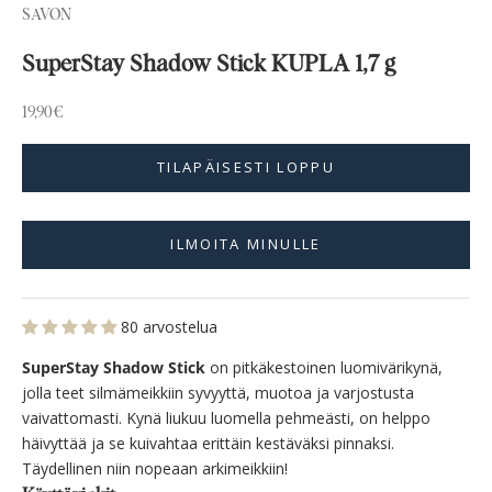
SAVON
SuperStay Shadow Stick KUPLA 1,7 g
Alennushinta
19,90€
TILAPÄISESTI LOPPU
ILMOITA MINULLE
80 arvostelua
SuperStay Shadow Stick
on pitkäkestoinen luomivärikynä,
jolla teet silmämeikkiin syvyyttä, muotoa ja varjostusta
vaivattomasti. Kynä liukuu luomella pehmeästi, on helppo
häivyttää ja se kuivahtaa erittäin kestäväksi pinnaksi.
Täydellinen niin nopeaan arkimeikkiin!