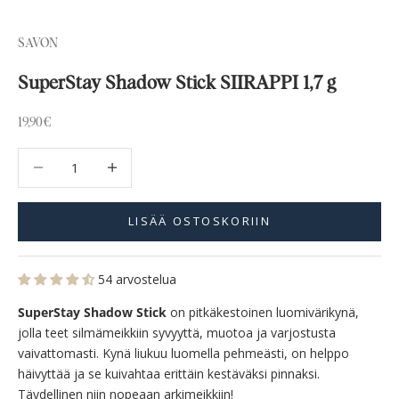
SAVON
SuperStay Shadow Stick SIIRAPPI 1,7 g
Alennushinta
19,90€
Vähennä määrää
Vähennä määrää
LISÄÄ OSTOSKORIIN
54 arvostelua
SuperStay Shadow Stick
on pitkäkestoinen luomivärikynä,
jolla teet silmämeikkiin syvyyttä, muotoa ja varjostusta
vaivattomasti. Kynä liukuu luomella pehmeästi, on helppo
häivyttää ja se kuivahtaa erittäin kestäväksi pinnaksi.
Täydellinen niin nopeaan arkimeikkiin!