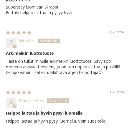
Superstay luomiväri Siirappi
Erittäin helppo laittaa ja pysyy hyvin.
13/07/2026
Nimetön
Arkimeikin luottotuote
Tästä on tullut minulle arkimeikin luottotuote. Sävy sopii
moneen arkivaatteeseeni, ja on niin nopea laittaa ja päivällä
helppo vähän lisätäkin. Mahtava arjen helpottaja😍
13/07/2026
Maarit Hilden
Helppo laittaa ja hyvin pysyi luomella
Helppo laittaa ja hyvin pysyi luomella. Voin suositella!