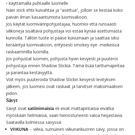
•
käyttämällä puhtaalle luomelle
Näin stick ehtii kuivahtaa ja ”asettua”, jolloin se kestää koko
päivän ilman kasaantumista luomivakoon.
Jos käytät luomivärinpohjustajaa, huomioi että
runsaasti
silikoneja sisältävä pohjustaja
voi estää kynää asettumasta
kunnolla. Tällöin tuote ei pääse kuivumaan ja saattaa siksi
kerääntyä luomivakoon, erityisesti smokey eye -meikeissä
raskaammilla luomilla.
Jos pohjustat luomen,
pohjusta hyvin kevyesti ja puuteroi
pohjustaja ennen Shadow Stickiä
. Tämä lisää tarttumapintaa
ja parantaa kestävyyttä.
Voit myös puuteroida Shadow Stickin kevyesti levityksen
jälkeen, jos luomesi ovat raskaat ja tarvitset maksimaalisen
pidon.
Sävyt
Sävyt ovat
satiinimaisia
eli eivät mattapintaisia eivätkä
myöskään helmiäisiä, vaan hienostuneesti valoa heijastavia.
Saatavilla kolmessa sävyssä:
VIIKUNA
– viileä, sumuinen viikunankuoren sävy, jossa on