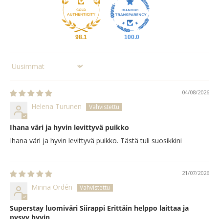
98.1
100.0
Sort by
04/08/2026
Helena Turunen
Ihana väri ja hyvin levittyvä puikko
Ihana väri ja hyvin levittyvä puikko. Tästä tuli suosikkini
21/07/2026
Minna Ordén
Superstay luomiväri Siirappi Erittäin helppo laittaa ja
pysyy hyvin