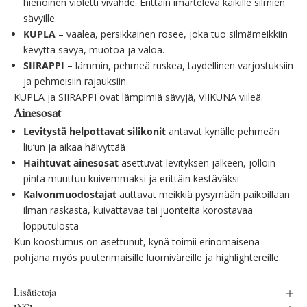
hienoinen violetti vivahde. Erittäin imarteleva kaikille silmien
sävyille.
KUPLA
– vaalea, persikkainen rosee, joka tuo silmämeikkiin
kevyttä sävyä, muotoa ja valoa.
SIIRAPPI
– lämmin, pehmeä ruskea, täydellinen varjostuksiin
ja pehmeisiin rajauksiin.
KUPLA ja SIIRAPPI ovat lämpimiä sävyjä, VIIKUNA viileä.
Ainesosat
Levitystä helpottavat silikonit
antavat kynälle pehmeän
liu’un ja aikaa häivyttää
Haihtuvat ainesosat
asettuvat levityksen jälkeen, jolloin
pinta muuttuu kuivemmaksi ja erittäin kestäväksi
Kalvonmuodostajat
auttavat meikkiä pysymään paikoillaan
ilman raskasta, kuivattavaa tai juonteita korostavaa
lopputulosta
Kun koostumus on asettunut, kynä toimii erinomaisena
pohjana myös puuterimaisille luomiväreille ja highlightereille.
Lisätietoja