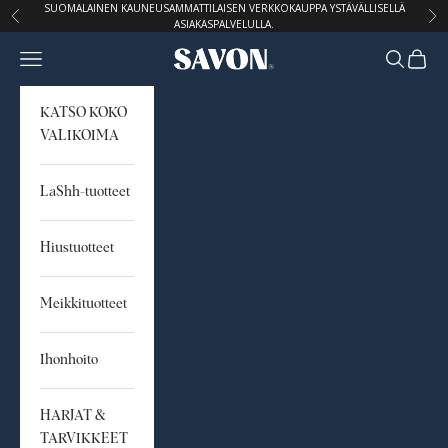
Siirry sisältöön
SUOMALAINEN KAUNEUSAMMATTILAISEN VERKKOKAUPPA YSTÄVÄLLISELLÄ
Edellinen
Seu
ASIAKASPALVELULLA.
Avaa navigointivalikko
Avaa hak
Avaa o
STUDIO SAVON
KATSO KOKO
VALIKOIMA
LaShh-tuotteet
Hiustuotteet
Meikkituotteet
Ihonhoito
HARJAT &
TARVIKKEET