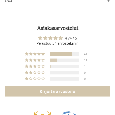
INCI
Asiakasarvostelut
4.74 / 5
Perustuu 54 arvosteluihin
41
12
1
0
0
Kirjoita arvostelu