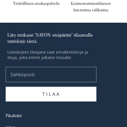
Ystävällinen asiakaspalvelu
Kauneusammattilaisen
kuratoima valikoima
Liity mukaan ”SAVON-sisäpiiriin” tilaamalla
uutiskirje tästä.
Uutiskirjeen tilaajana saat ennakkotietoja ja
etuja, joita emme julkaise muualla:
Sähköposti
TILAA
Pikalinkit