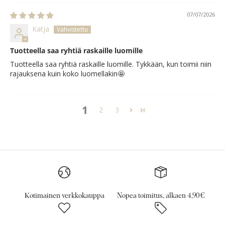
07/07/2026
Katja
Tuotteella saa ryhtiä raskaille luomille
Tuotteella saa ryhtiä raskaille luomille. Tykkään, kun toimii niin
rajauksena kuin koko luomellakin🤩
1
2
3
Kotimainen verkkokauppa
Nopea toimitus, alkaen 4,90€