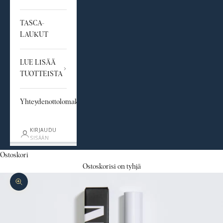
TASCA-
LAUKUT
LUE LISÄÄ
TUOTTEISTA
Yhteydenottolomake
KIRJAUDU
SISÄÄN
Ostoskori
Ostoskorisi on tyhjä
Lähennä