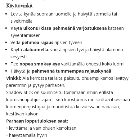
Käyttövinkit
Levitä kynää suoraan luomelle ja häivytä sormella tai
siveltimellä
Käytä
ulkonurkissa pehmeänä varjostuksena
katseen
syventämiseen
Vedä
pehmeä rajaus
ripsien tyveen
Käytä
alaluomella
: väritä ripsien tyvi ja häivytä alareuna
kevyesti
Tee
nopea smokey eye
värittämällä ohuesti koko luomi
Häivytä ja
pehmennä tummempaa rajauskynää
Vinkki:
Älä kerrosta tai laita paksulti, ohuempi kerros levittyy
paremmin ja pysyy parhaiten.
Shadow Stick on suunniteltu toimimaan
ilman erillistä
luomivärinpohjustajaa
– sen koostumus muistuttaa itsessään
luomenpohjustajaa ja muodostaa kuivuessaan napakan,
kestävän kalvon.
Parhaan lopputuloksen saat:
•
levittämällä vain
ohuen kerroksen
•
häivyttämällä hyvin