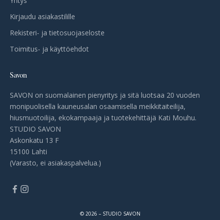
Yritys
Kirjaudu asiakastilille
Rekisteri- ja tietosuojaseloste
Toimitus- ja käyttöehdot
Savon
SAVON on suomalainen pienyritys ja sitä luotsaa 20 vuoden
monipuolisella kauneusalan osaamisella meikkitaiteilija,
hiusmuotoilija, ekokampaaja ja tuotekehittäjä Kati Mouhu.
STUDIO SAVON
Askonkatu 13 F
15100 Lahti
(Varasto, ei asiakaspalvelua.)
© 2026 – STUDIO SAVON