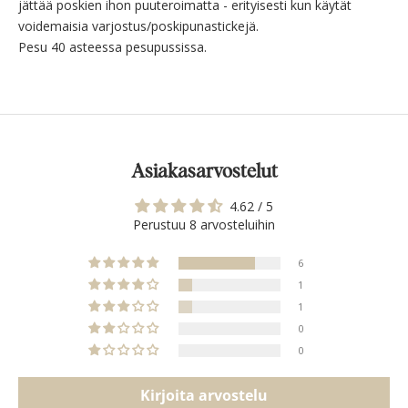
jättää poskien ihon puuteroimatta - erityisesti kun käytät
voidemaisia varjostus/poskipunastickejä.
Pesu 40 asteessa pesupussissa.
Asiakasarvostelut
4.62 / 5
Perustuu 8 arvosteluihin
6
1
1
0
0
Kirjoita arvostelu