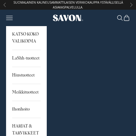
Siirry sisältöön
SUOMALAINEN KAUNEUSAMMATTILAISEN VERKKOKAUPPA YSTÄVÄLLISELLÄ
Edellinen
Seu
ASIAKASPALVELULLA.
Avaa navigointivalikko
Avaa hak
Avaa o
STUDIO SAVON
KATSO KOKO
VALIKOIMA
LaShh-tuotteet
Hiustuotteet
Meikkituotteet
Ihonhoito
HARJAT &
TARVIKKEET