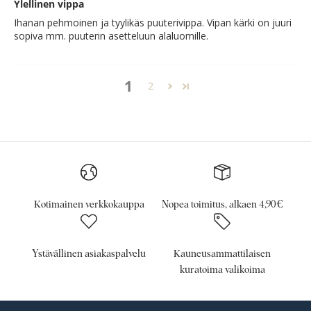
Ylellinen vippa
Ihanan pehmoinen ja tyylikäs puuterivippa. Vipan kärki on juuri
sopiva mm. puuterin asetteluun alaluomille.
1
2
Kotimainen verkkokauppa
Nopea toimitus, alkaen 4,90€
Ystävällinen asiakaspalvelu
Kauneusammattilaisen
kuratoima valikoima