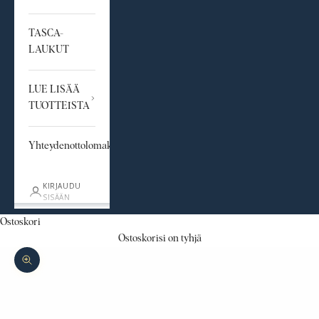
TASCA-
LAUKUT
LUE LISÄÄ
TUOTTEISTA
Yhteydenottolomake
KIRJAUDU
SISÄÄN
Ostoskori
Ostoskorisi on tyhjä
Lähennä