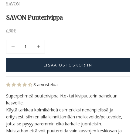
SAVON
SAVON Puuterivippa
Alennushinta
6,90€
Vähennä määrää
Vähennä määrää
LISÄÄ OSTOSKORIIN
8 arvostelua
Superpehmeä puuterivippa irto- tai kivipuuterin paineluun
kasvoille.
Käytä tarkkaa kolmikärkeä esimerkiksi nenänpielissä ja
erityisesti silmien alla kiinnittämään meikkivoide/peitevoide,
jotta se pysyy paremmin eikä karkaile juonteisiin.
Muistathan että voit puuteroida vain kasvojen keskiosan ja