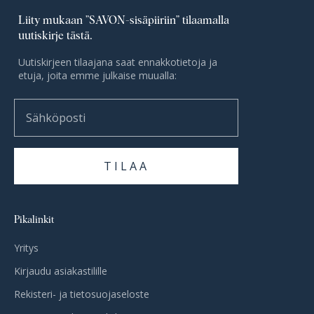
Liity mukaan ”SAVON-sisäpiiriin” tilaamalla
uutiskirje tästä.
Uutiskirjeen tilaajana saat ennakkotietoja ja
etuja, joita emme julkaise muualla:
Sähköposti
TILAA
Pikalinkit
Yritys
Kirjaudu asiakastilille
Rekisteri- ja tietosuojaseloste