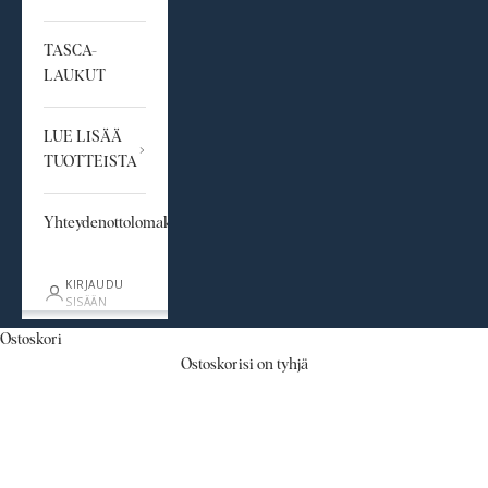
TASCA-
LAUKUT
LUE LISÄÄ
TUOTTEISTA
Yhteydenottolomake
KIRJAUDU
SISÄÄN
Ostoskori
JOULUKAMPANJAT
Ostoskorisi on tyhjä
Täältä löydät ajankohtaiset lahjapakkaukset.