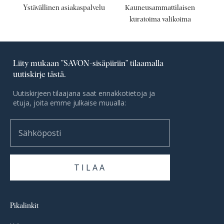
Ystävällinen asiakaspalvelu
Kauneusammattilaisen
kuratoima valikoima
Liity mukaan ”SAVON-sisäpiiriin” tilaamalla
uutiskirje tästä.
Uutiskirjeen tilaajana saat ennakkotietoja ja
etuja, joita emme julkaise muualla:
Sähköposti
TILAA
Pikalinkit