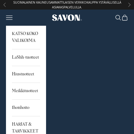
Siirry sisältöön
SUOMALAINEN KAUNEUSAMMATTILAISEN VERKKOKAUPPA YSTÄVÄLLISELLÄ
Edellinen
Seu
ASIAKASPALVELULLA.
Avaa navigointivalikko
Avaa hak
Avaa o
STUDIO SAVON
KATSO KOKO
VALIKOIMA
LaShh-tuotteet
Hiustuotteet
Meikkituotteet
Ihonhoito
HARJAT &
TARVIKKEET