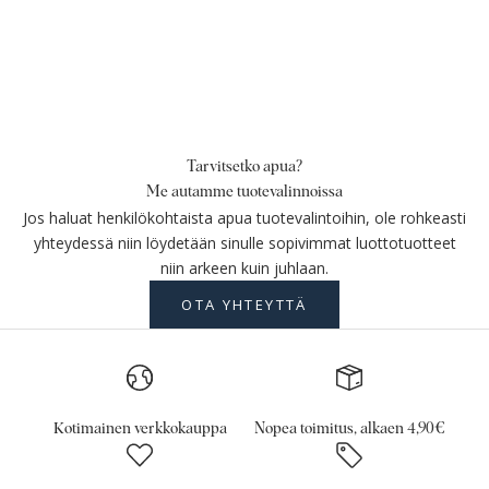
Tarvitsetko apua?
Me autamme tuotevalinnoissa
Jos haluat henkilökohtaista apua tuotevalintoihin, ole rohkeasti
yhteydessä niin löydetään sinulle sopivimmat luottotuotteet
niin arkeen kuin juhlaan.
OTA YHTEYTTÄ
Kotimainen verkkokauppa
Nopea toimitus, alkaen 4,90€