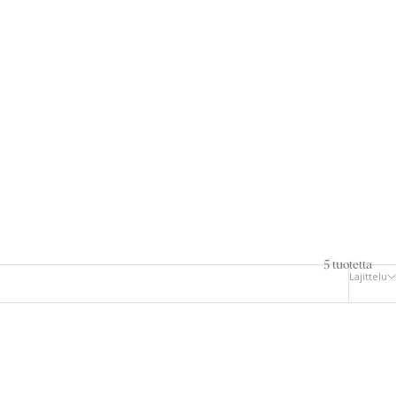
5 tuotetta
Lajittelu
OSTA EASY-RIPSIEN KANSSA