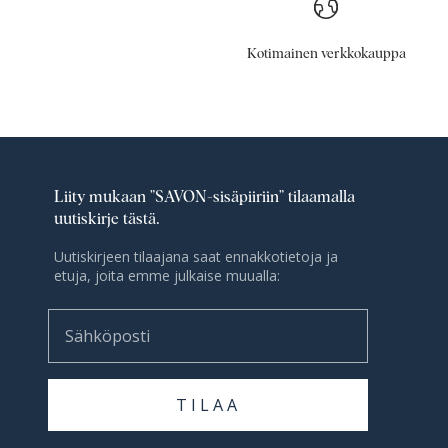
Kotimainen verkkokauppa
Liity mukaan ”SAVON-sisäpiiriin” tilaamalla
uutiskirje tästä.
Uutiskirjeen tilaajana saat ennakkotietoja ja
etuja, joita emme julkaise muualla:
Sähköposti
TILAA