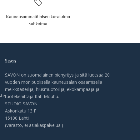
Kauneusammattilaisen kuratoima
valikoima
Savon
SAVON on suomalainen pienyritys ja sitä luotsaa 20
vuoden monipuolisella kauneusalan osaamisella
meikkitaiteilija, hiusmuotoilija, ekokampaaja ja
ste
tuotekehittäjä Kati Mouhu.
STUDIO SAVON
Askonkatu 13 F
15100 Lahti
(Varasto, ei asiakaspalvelua.)