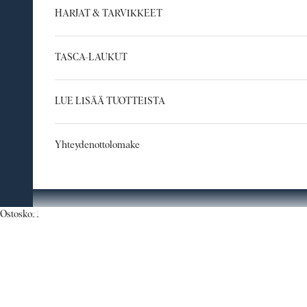
HARJAT & TARVIKKEET
TASCA-LAUKUT
LUE LISÄÄ TUOTTEISTA
Yhteydenottolomake
Ostoskori
Tältä sivulta löydät Marjaanan suosikkeja SAVONin valik