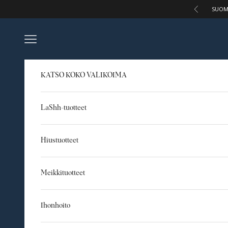
Siirry sisältöön
SUOM
Edellinen
Avaa navigointivalikko
KATSO KOKO VALIKOIMA
LaShh-tuotteet
Hiustuotteet
Meikkituotteet
Ihonhoito