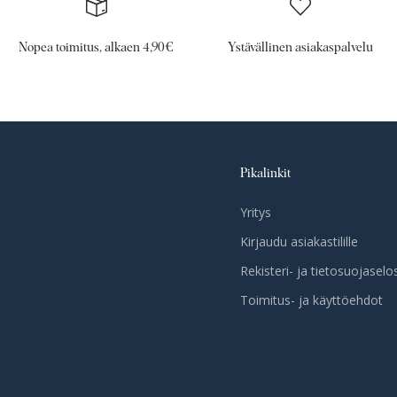
Nopea toimitus, alkaen 4,90€
Ystävällinen asiakaspalvelu
Pikalinkit
Yritys
Kirjaudu asiakastilille
Rekisteri- ja tietosuojaselo
Toimitus- ja käyttöehdot