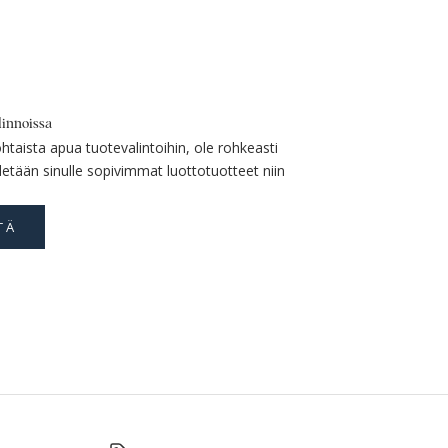
innoissa
htaista apua tuotevalintoihin, ole rohkeasti
detään sinulle sopivimmat luottotuotteet niin
TÄ