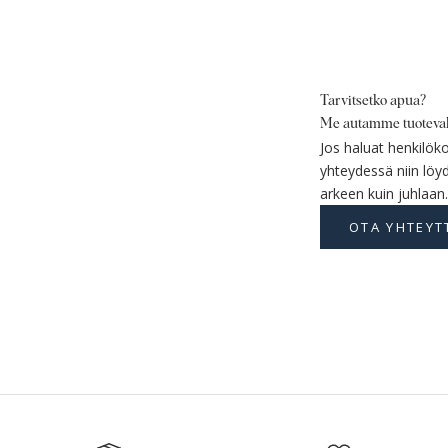
Tarvitsetko apua?
Me autamme tuoteval
Jos haluat henkilöko
yhteydessä niin löy
arkeen kuin juhlaan.
OTA YHTEYT