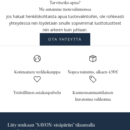
Tarvitsetko apua?
Me autamme tuotevalinnoissa
Jos haluat henkilökohtaista apua tuotevalintoihin, ole rohkeasti
yhteydessä niin löydetään sinulle sopivimmat luottotuotteet
niin arkeen kuin juhlaan.
OTA YHTEYTTÄ
Kotimainen verkkokauppa
Nopea toimitus, alkaen 4,90€
Ystävällinen asiakaspalvelu
Kauneusammattilaisen
kuratoima valikoima
Liity mukaan ”SAVON-sisäpiiriin” tilaamalla