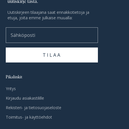
uutiskirje tästä.
Uutiskirjeen tilaajana saat ennakkotietoja ja
etuja, joita emme julkaise muualla:
Sähköposti
TILAA
Pikalinkit
Yritys
Kirjaudu asiakastilille
Rekisteri- ja tietosuojaseloste
Toimitus- ja käyttöehdot