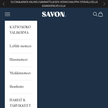
Siirry sisältöön
SUOMALAINEN KAUNEUSAMMATTILAISEN VERKKOKAUPPA YSTÄVÄLLISELLÄ
Edellinen
Seu
ASIAKASPALVELULLA.
Avaa navigointivalikko
Avaa hak
Avaa o
STUDIO SAVON
KATSO KOKO
VALIKOIMA
LaShh-tuotteet
Hiustuotteet
Meikkituotteet
Ihonhoito
HARJAT &
TARVIKKEET