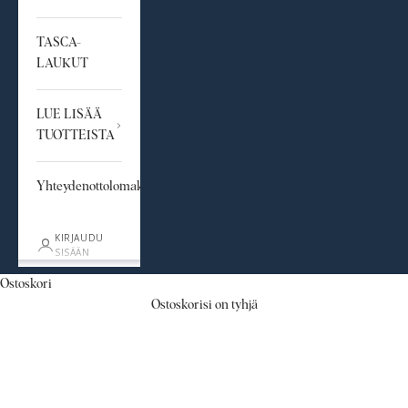
TASCA-
LAUKUT
LUE LISÄÄ
TUOTTEISTA
Yhteydenottolomake
KIRJAUDU
SISÄÄN
Ostoskori
Ostoskorisi on tyhjä
Kaikki tuotteet