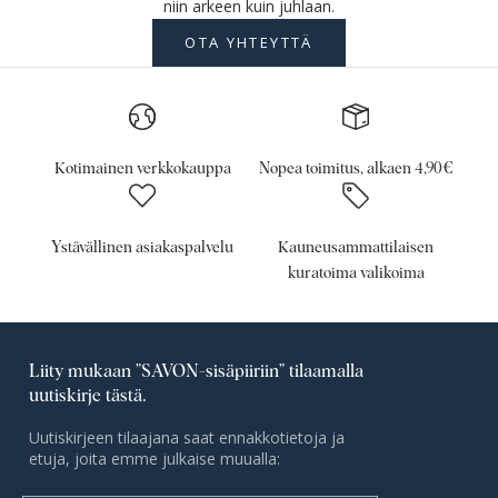
niin arkeen kuin juhlaan.
OTA YHTEYTTÄ
Kotimainen verkkokauppa
Nopea toimitus, alkaen 4,90€
Ystävällinen asiakaspalvelu
Kauneusammattilaisen
kuratoima valikoima
Liity mukaan ”SAVON-sisäpiiriin” tilaamalla
uutiskirje tästä.
Uutiskirjeen tilaajana saat ennakkotietoja ja
etuja, joita emme julkaise muualla: