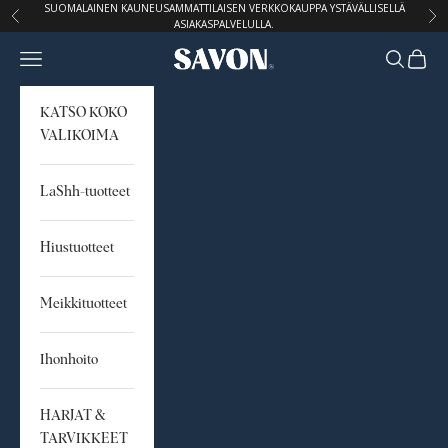
Siirry sisältöön
SUOMALAINEN KAUNEUSAMMATTILAISEN VERKKOKAUPPA YSTÄVÄLLISELLÄ
Edellinen
Seu
ASIAKASPALVELULLA.
Avaa navigointivalikko
Avaa hak
Avaa o
STUDIO SAVON
KATSO KOKO
VALIKOIMA
LaShh-tuotteet
Hiustuotteet
Meikkituotteet
Ihonhoito
HARJAT &
TARVIKKEET