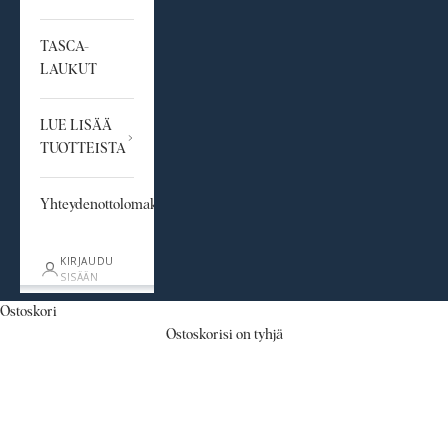
TASCA-
LAUKUT
LUE LISÄÄ
TUOTTEISTA
Yhteydenottolomake
KIRJAUDU
SISÄÄN
Ostoskori
Huulet & Poskipunat
Ostoskorisi on tyhjä
Kosteuttavia huulipunia, ihania kiiltoja sekä helppoja sävyjä
kasvojen muotoiluun.